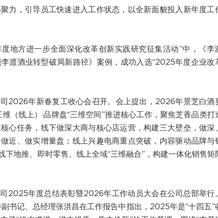
心聚力，引导员工快速进入工作状态，以全新面貌投入新年度工
5年度地方进一步全面深化改革创新实践研究征集活动”中，《李
李渡酒业转型破局新路径》案例，成功入选“2025年度企业改
司2026年新春复工收心会召开。会上提出，2026年景芝白酒
三维（线上）·品牌盘“三维空间”推进核心工作，聚焦芝香品类打
大核心任务，线下做深大商与核心店运营，构建三大壁垒，做深
、做近、做实增量盘；线上兴趣电商重点突破，内容驱动品牌与
线下地推、即时零售、线上全域“三维融合”，构建一体化销售矩
司2025年度总结表彰暨2026年工作动员大会在公司总部举行
委副书记、总经理张洪昌在工作报告中指出，2025年是“十四五”