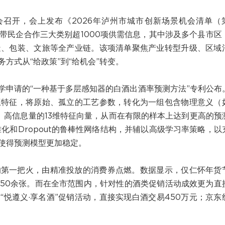
大会召开，会上发布《2026年泸州市城市创新场景机会清单（
带民企合作三大类别超1000项供需信息，其中涉及多个县市区
造、包装、文旅等全产业链。该项清单聚焦产业转型升级、区域
方式从“给政策”到“给机会”转变。
学申请的“一种基于多层感知器的白酒出酒率预测方法”专利公布
互特征，将原始、孤立的工艺参数，转化为一组包含物理意义（
、高信息量的13维特征向量，从而在有限的样本上达到更高的预
化和Dropout的鲁棒性网络结构，并辅以高级学习率策略，以
使得预测模型更加稳定。
的第一把火，由精准投放的消费券点燃。数据显示，仅仁怀年货
850余张。而在全市范围内，针对性的酒类促销活动成效更为直
“悦遵义·享名酒”促销活动，直接实现白酒交易450万元；京东