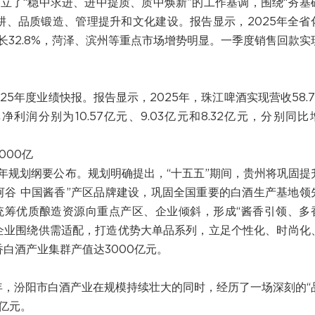
立了“稳中求进、进中提质、质中焕新”的工作基调，围绕“夯基
耕、品质锻造、管理提升和文化建设。报告显示，2025年全省
长32.8%，菏泽、滨州等重点市场增势明显。一季度销售回款实
25年度业绩快报。报告显示，2025年，珠江啤酒实现营收58.7
利润分别为10.57亿元、9.03亿元和8.32亿元，分别同比
000亿
年规划纲要公布。规划明确提出，“十五五”期间，贵州将巩固提
河谷 中国酱香”产区品牌建设，巩固全国重要的白酒生产基地领
统筹优质酿造资源向重点产区、企业倾斜，形成“酱香引领、多
企业围绕供需适配，打造优势大单品系列，立足个性化、时尚化
香白酒产业集群产值达3000亿元。
5年，汾阳市白酒产业在规模持续壮大的同时，经历了一场深刻的“
4亿元。