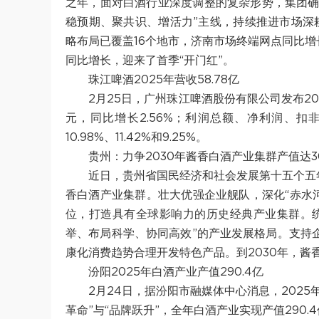
之年，面对白酒行业深度调整的复杂形势，集团确
稳预期、聚共识、增活力”主线，持续推进市场深
略布局已覆盖16个地市，济南市场终端网点同比增
同比增长，迎来了首季“开门红”。
珠江啤酒2025年营收58.78亿
2月25日，广州珠江啤酒股份有限公司发布20
元，同比增长2.56%；利润总额、净利润、扣非净
10.98%、11.42%和9.25%。
贵州：力争2030年酱香白酒产业集群产值达3
近日，贵州省国民经济和社会发展第十五个五
香白酒产业集群。壮大优强企业舰队，深化“赤水
位，打造具有全球影响力的历史经典产业集群。
举、布局科学、协同高效”的产业发展格局。支持
康化消费趋势合理开发特色产品。到2030年，酱
汾阳2025年白酒产业产值290.4亿
2月24日，据汾阳市融媒体中心消息，202
革命”与“品牌跃升”，全年白酒产业实现产值290.