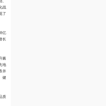
础、
化战
现了
8亿
增长
升酱
先地
香并
、健
品质