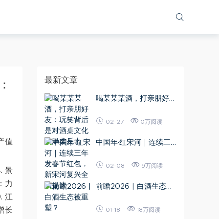
最新文章
州：
喝某某某酒，打亲朋好
友：玩笑背后是对酒桌文
化的温柔反击
02-27
0万阅读
中国年·红宋河｜连续三
年发春节红包，新宋河复
兴全面提速
02-08
9万阅读
. 景
州：力
前瞻2026 | 白酒生态被
. 江
重塑？
增长
01-18
18万阅读