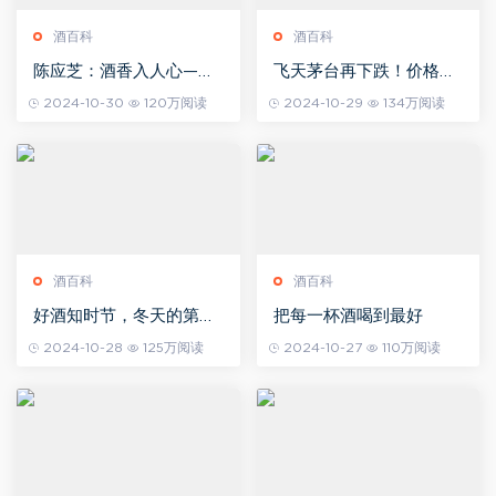
酒百科
酒百科
陈应芝：酒香入人心—微
飞天茅台再下跌！价格逼
博热点营销如何助力白酒
近2000元，经销商低价
2024-10-30
120万阅读
2024-10-29
134万阅读
生意增长
甩货，黄牛也在入场分食
酒百科
酒百科
好酒知时节，冬天的第一
把每一杯酒喝到最好
杯酒，你喝了吗?
2024-10-28
125万阅读
2024-10-27
110万阅读