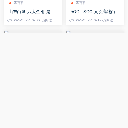
酒百科
酒百科
山东白酒“八大金刚”是哪
500—800 元次高端白
八大？
酒，还卷得动吗？
2024-08-14
310万阅读
2024-08-14
155万阅读
酒百科
酒百科
白酒生产过程中为什么要
销售总经理的一天丨 酒业
使用辅料？
人的一天
2024-08-14
133万阅读
2024-08-08
120万阅读